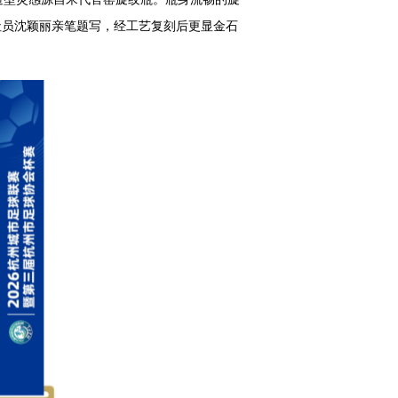
社员沈颖丽亲笔题写，经工艺复刻后更显金石