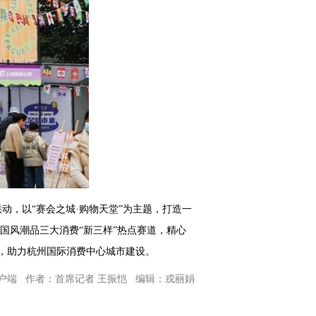
磅联动，以“赛会之城·购物天堂”为主题，打造一
国风潮品三大消费“新三样”热点赛道，精心
力，助力杭州国际消费中心城市建设。
户端 作者：首席记者 王振恺 编辑：戎丽娟