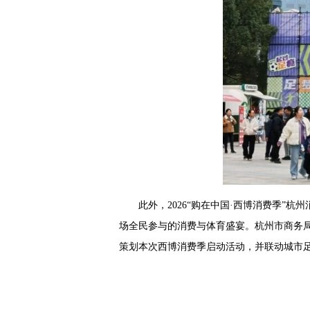
此外，2026“购在中国·西博消费季”杭
场全民参与的消费与体育盛宴。杭州市商务局
策划本次西博消费季启动活动，并联动城市足