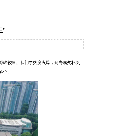
王”
开巅峰较量。从门票热度火爆，到专属奖杯奖
落位。