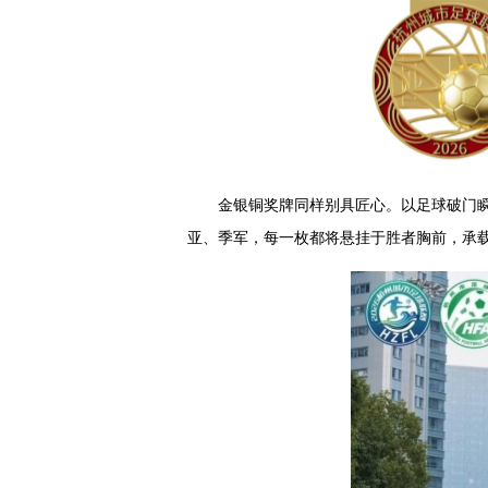
金银铜奖牌同样别具匠心。以足球破门
亚、季军，每一枚都将悬挂于胜者胸前，承