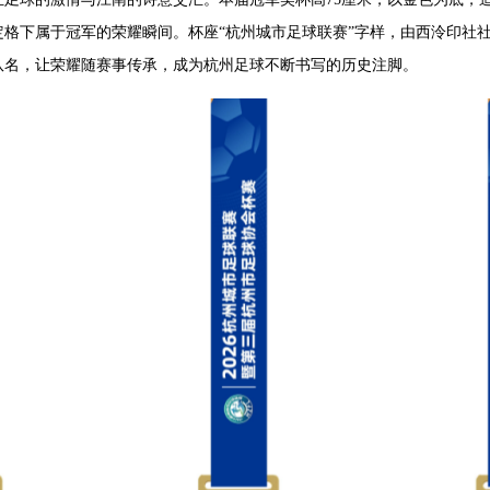
格下属于冠军的荣耀瞬间。杯座“杭州城市足球联赛”字样，由西泠印社
队名，让荣耀随赛事传承，成为杭州足球不断书写的历史注脚。