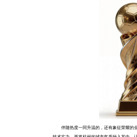
伴随热度一同升温的，还有象征荣耀的全
技术实力，更将杭州的城市气质融入其中，