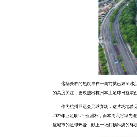
这场决赛的热度早在一周前就已燃至沸点
的高度关注，更映照出杭州本土足球日益浓
作为杭州亚运会足球赛场，这片场地曾
2027年亚足联U20亚洲杯，而本周六将
座城市的足球热爱，献上一场酣畅淋漓的终