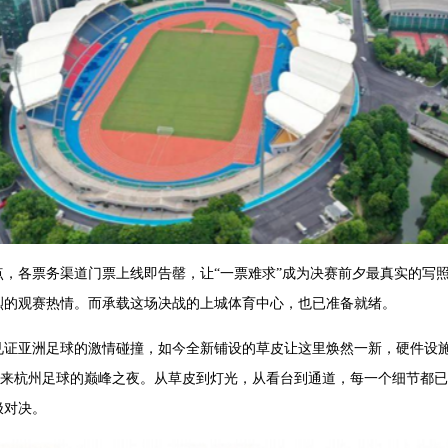
，各票务渠道门票上线即告罄，让“一票难求”成为决赛前夕最真实的写
烈的观赛热情。而承载这场决战的上城体育中心，也已准备就绪。
见证亚洲足球的激情碰撞，如今全新铺设的草皮让这里焕然一新，硬件设
率先迎来杭州足球的巅峰之夜。从草皮到灯光，从看台到通道，每一个细节都
极对决。