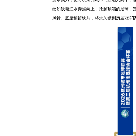
纹如钱塘江水奔涌向上，托起顶端的足球，定
风骨。底座预留钛片，将永久镌刻历届冠军