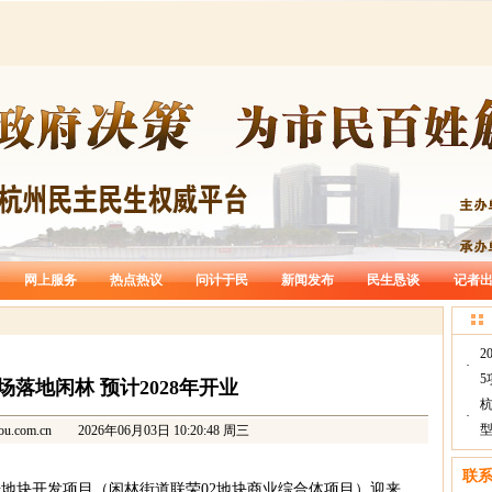
网上服务
热点热议
问计于民
新闻发布
民生恳谈
记者
2
·
5
场落地闲林 预计2028年开业
·
型
ou.com.cn
2026年06月03日 10:20:48 周三
联
85号地块开发项目（闲林街道联荣02地块商业综合体项目）迎来