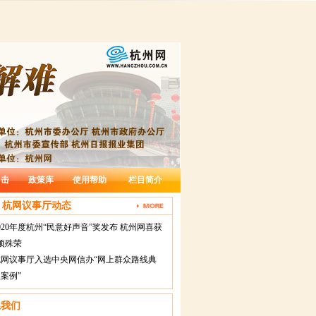
出击
政策库
使用帮助
栏目简介
杭网议事厅动态
020年度杭州“民意好声音”奖发布 杭州网喜获
项殊荣
杭网议事厅入选中央网信办“网上群众路线典
案例”
系我们