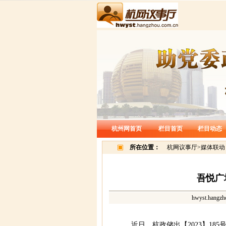
杭州网首页
栏目首页
栏目动态
所在位置：
杭网议事厅
>
媒体联动
吾悦广
hwyst.hangzh
近日，杭政储出【2023】1