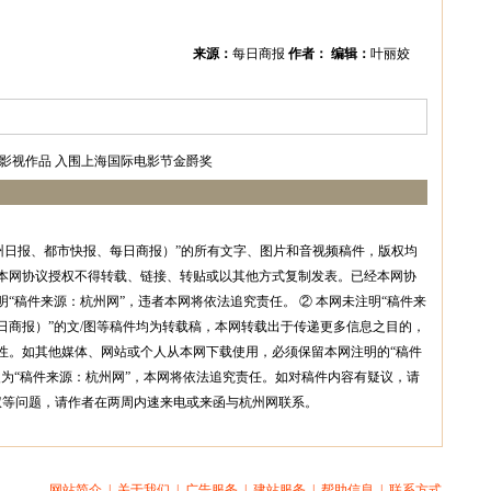
来源：
每日商报
作者：
编辑：
叶丽姣
影视作品 入围上海国际电影节金爵奖
州日报、都市快报、每日商报）”的所有文字、图片和音视频稿件，版权均
本网协议授权不得转载、链接、转贴或以其他方式复制发表。已经本网协
“稿件来源：杭州网”，违者本网将依法追究责任。 ② 本网未注明“稿件来
日商报）”的文/图等稿件均为转载稿，本网转载出于传递更多信息之目的，
性。如其他媒体、网站或个人从本网下载使用，必须保留本网注明的“稿件
改为“稿件来源：杭州网”，本网将依法追究责任。如对稿件内容有疑议，请
权等问题，请作者在两周内速来电或来函与杭州网联系。
网站简介
|
关于我们
|
广告服务
|
建站服务
|
帮助信息
|
联系方式