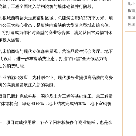
地址
浇筑，工程全面转入结构浇筑与墙体砌筑并行阶段。
报南
邮编：
扎根城西科创大走廊辐射区域，总建筑面积约23万平方米。项
热线：
办公三大核心业态，是板块内稀缺的大型复合型城市综合体。
牌，将打造成为年轻时尚型的商业综合体，满足从日常购物到休
8年投入运营。
合宋韵商街与现代立体森林景观，营造品质生活会客厅。地下
院街设计，进一步丰富消费业态，打造“白+黑”全天候活力街
劲的消费动能。
产业的溢出效应，为科创企业、现代服务业提供高品质的商务
杭的高质量发展注入新的动能。
来，项目已顺利完成桩基、围护及土方工程等基础施工。总工程量
主体结构完工率达90.68%，地上结构完成约30%，地下室砌筑
之一，项目建成投用后，补齐了闲林板块多年商业短板，也是余