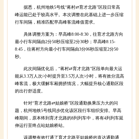
据悉，杭州地铁5号线“蒋村⇄育才北路”区段日常高
峰运能已处于较高水平。本次调整在此基础上进一步压缩
行车间隔，精准匹配早高峰客流峰值需求。
具体调整方案为：早高峰8:00-8:30，往育才北路方向
最小行车间隔由2分50秒压缩至2分30秒；早高峰8:15-
8:45，往蒋村方向最小行车间隔由3分06秒压缩至2分50
秒。
此次间隔优化后，“蒋村⇄育才北路”区段单向最大运
能从3.3万人次/小时提升至3.5万人次/小时，将有效分流高
峰客流，极大缓解车厢拥挤情况，大幅提升核心通勤区段
的出行舒适度。
针对“育才北路⇄姑娘桥”区段通勤换乘压力大的问
题，杭州地铁5号线同步优化该区段行车组织安排。早高
峰期间，原本终到育才北路的8列列车中，将有4列列车延
伸运行至终点站姑娘桥站。
该调整有效打通了育才北路至姑娘桥的直达通勤通