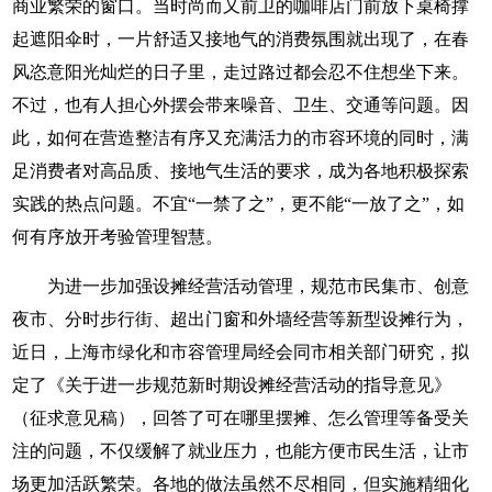
商业繁荣的窗口。当时尚而又前卫的咖啡店门前放下桌椅撑
起遮阳伞时，一片舒适又接地气的消费氛围就出现了，在春
风恣意阳光灿烂的日子里，走过路过都会忍不住想坐下来。
不过，也有人担心外摆会带来噪音、卫生、交通等问题。因
此，如何在营造整洁有序又充满活力的市容环境的同时，满
足消费者对高品质、接地气生活的要求，成为各地积极探索
实践的热点问题。不宜“一禁了之”，更不能“一放了之”，如
何有序放开考验管理智慧。
为进一步加强设摊经营活动管理，规范市民集市、创意
夜市、分时步行街、超出门窗和外墙经营等新型设摊行为，
近日，上海市绿化和市容管理局经会同市相关部门研究，拟
定了《关于进一步规范新时期设摊经营活动的指导意见》
（征求意见稿），回答了可在哪里摆摊、怎么管理等备受关
注的问题，不仅缓解了就业压力，也能方便市民生活，让市
场更加活跃繁荣。各地的做法虽然不尽相同，但实施精细化