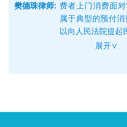
樊德珠律师:
费者上门消费面对
主张维权。
属于典型的预付消
以向人民法院提起
展开∨
《浙江省实施
法》第十条第二、
提供的单张记名预
五千元，单张不记
超过一千元；其他
提供的记名预付凭
元，单张不记名预