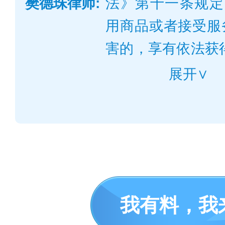
樊德珠律师:
法》第十一条规定
用商品或者接受服
害的，享有依法获
十条规定：“经营
展开∨
品或者服务的质量
期限等信息，应当
虚假或者引人误解
费者就其提供的商
使用方法等问题提
我有料，我
真实、明确的答