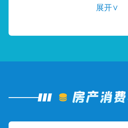
要向消费者明示
展开∨
《中华人民共和国
第九条规定：消费
或者服务的权利。
享有公平交易的权
消费者在购买
考虑自身经济条件
自主选择搭配商业
消费者选择在4S
细阅读保单及条款