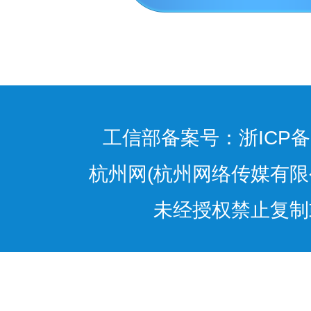
定:“采用网络、
式提供商品或者服
供证券、保险、银
者，应当向消费者
方式、商品或者服
工信部备案号：浙ICP备1
款或者费用、履行
杭州网(杭州网络传媒有限
意事项和风险警示
未经授权禁止复制
任等信息。”
本案中经营者
通过网络向消费者