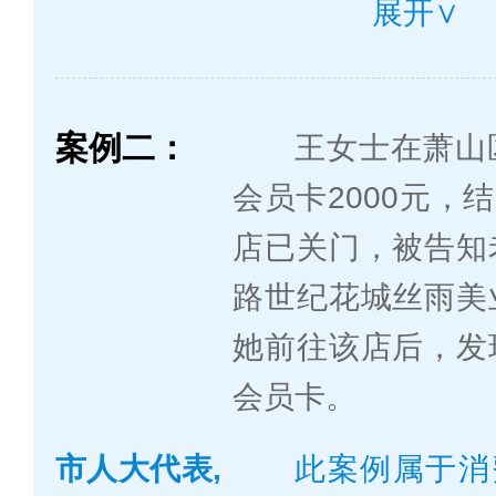
展开∨
此案例属于
难。《消费者权益
定：经营者和消费
案例二：
王女士在萧山
照约定履行义务，
会员卡2000元，结
背法律法规的规定
店已关门，被告知
经营者和消费者签
路世纪花城丝雨美
的解除合同条款都
她前往该店后，发
经营者的相关服务
会员卡。
负责任，消费者举
市人大代表,
此案例属于消
营者承认。消费者