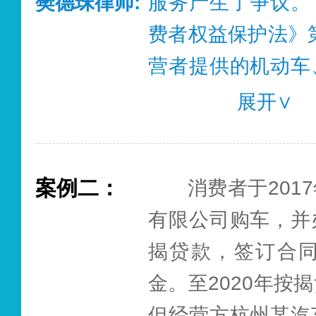
樊德珠律师:
服务产生了争议。
款余额的，经营者
费者权益保护法》
款之日起五日内予
营者提供的机动车
要求商家退回预付
电冰箱、空调器、
展开∨
者装饰装修等服务
目前预付消费
或者服务之日起六
亟需加强政府监管
案例二：
消费者于201
生争议的，由经营
部门加强对商家预
有限公司购车，并
证责任。经营者如
规范相应的格式条
揭贷款，签订合同
疵责任，应按照合
查等方式。同时消
金。至2020年按
退款，否则依法承
保护，选择知名
但经营方杭州某汽