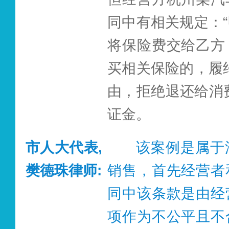
家；对长期或高额
此外，该案例
同中有相关规定：
轻信商家口头承诺
费，根据《浙江省
将保险费交给乙方
应条款；一定要及
法办法》第十一条
买相关保险的，履
定的时间获取相应
定提供商品或者服
由，拒绝退还给消费
求退还预付款余额
证金。
失；消费者已享受
市人大代表,
该案例是属于
者不得在消费者
樊德珠律师:
销售，首先经营者
减。”故该公司应
同中该条款是由经
服务次数。
项作为不公平且不