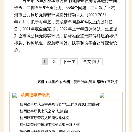
对全市1800多座城市公厕的无障碍设施情况进行全面
普查，共排查出975座公厕、5584个问题，并印发了《杭
州市公共厕所无障碍环境提升行动计划（2020-2021
年）》，拟于今年底，完成清单问题40%以上的提升任
务，2021年底全面完成，2022年上半年查漏补缺。重点提
升全市域公厕无障碍环境，按标准配置无障碍环境的标识
标牌、轮椅坡道、应急呼叫器、扶手和洗手台盆等配套设
施。
1
2
下一页
全文阅读
来源：
杭州发布
作者：
资料/市城管局
编辑：
高婷婷
杭网议事厅动态
·
杭网议事厅入选中央网信办“网上群众路线典型案例”
·
杭网议事厅获市民之家“红旗窗口”
·
杭网议事厅荣获人民建议集体奖
·
杭州网荣获中国城市网站联盟三项大奖
·
热心市民称赞杭网议事厅进社区很贴心