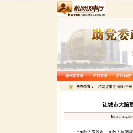
杭州网首页
栏目首页
栏目动态
所在位置：
杭网议事厅
>
问计于民
​让城市大脑
hwyst.hangzho
“20秒入园景点，30秒入住酒店