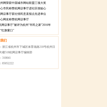
杭州网荣获中国城市网站联盟三项大奖
热心市民称赞杭网议事厅进社区很贴心
杭网议事厅获社情民意直报点先进单位
热心网友称赞杭网议事厅
杭网议事厅”被评为杭州“市民之家”2016年
“红旗窗口”
系我们
：浙江省杭州市下城区体育场路218号杭州日
大楼518杭网议事厅编辑部
310041
85052222