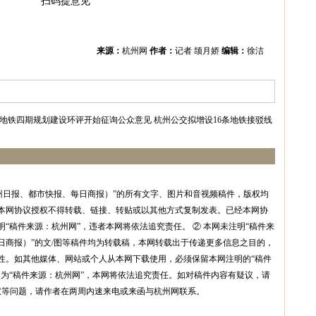
扫码提意见
来源：
杭州网
作者：
记者 颉月娇
编辑：
徐洁
杭州地铁四期规划建设环评开始征询公众意见
杭州公交拟增设16条地铁接驳线
州日报、都市快报、每日商报）”的所有文字、图片和音视频稿件，版权均
本网协议授权不得转载、链接、转贴或以其他方式复制发表。已经本网协
“稿件来源：杭州网”，违者本网将依法追究责任。 ② 本网未注明“稿件来
日商报）”的文/图等稿件均为转载稿，本网转载出于传递更多信息之目的，
性。如其他媒体、网站或个人从本网下载使用，必须保留本网注明的“稿件
改为“稿件来源：杭州网”，本网将依法追究责任。如对稿件内容有疑议，请
权等问题，请作者在两周内速来电或来函与杭州网联系。