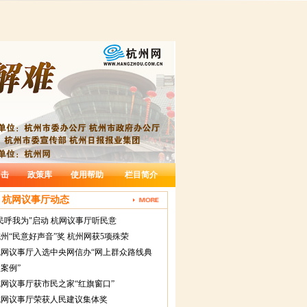
出击
政策库
使用帮助
栏目简介
杭网议事厅动态
民呼我为"启动 杭网议事厅听民意
州“民意好声音”奖 杭州网获5项殊荣
杭网议事厅入选中央网信办“网上群众路线典
案例”
网议事厅获市民之家“红旗窗口”
杭网议事厅荣获人民建议集体奖