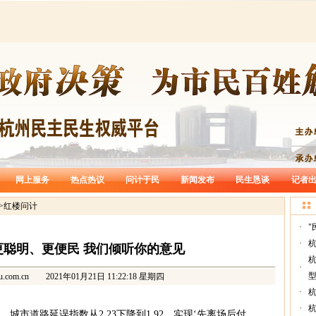
网上服务
热点热议
问计于民
新闻发布
民生恳谈
记者
>
红楼问计
·
"
·
杭
更聪明、更便民 我们倾听你的意见
·
型
u.com.cn
2021年01月21日 11:22:18 星期四
·
杭
·
，城市道路延误指数从2.23下降到1.92，实现‘先离场后付