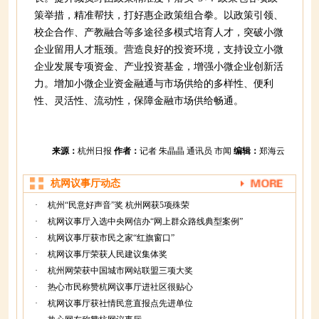
策举措，精准帮扶，打好惠企政策组合拳。以政策引领、
校企合作、产教融合等多途径多模式培育人才，突破小微
企业留用人才瓶颈。营造良好的投资环境，支持设立小微
企业发展专项资金、产业投资基金，增强小微企业创新活
力。增加小微企业资金融通与市场供给的多样性、便利
性、灵活性、流动性，保障金融市场供给畅通。
来源：
杭州日报
作者：
记者 朱晶晶 通讯员 市闻
编辑：
郑海云
杭网议事厅动态
·
杭州“民意好声音”奖 杭州网获5项殊荣
·
杭网议事厅入选中央网信办“网上群众路线典型案例”
·
杭网议事厅获市民之家“红旗窗口”
·
杭网议事厅荣获人民建议集体奖
·
杭州网荣获中国城市网站联盟三项大奖
·
热心市民称赞杭网议事厅进社区很贴心
·
杭网议事厅获社情民意直报点先进单位