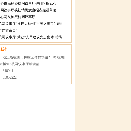
热心市民称赞杭网议事厅进社区很贴心
杭网议事厅获社情民意直报点先进单位
热心网友称赞杭网议事厅
杭网议事厅”被评为杭州“市民之家”2016年
“红旗窗口”
杭网议事厅”荣获“人民建议先进集体”称号
系我们
：浙江省杭州市拱墅区体育场路218号杭州日
大楼518杭网议事厅编辑部
310041
85052222