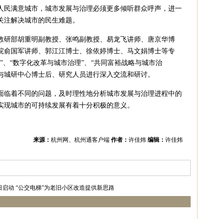
人民满意城市，城市发展与治理必须更多倾听群众呼声，进一
关注解决城市的民生难题。
教研部胡重明副教授、张鸣副教授、易龙飞讲师、唐京华博
院俞国军讲师、郭江江博士、徐依婷博士、马文娟博士等专
”、“数字化改革与城市治理”、“共同富裕战略与城市治
主题与城研中心博士后、研究人员进行深入交流和研讨。
面临着不同的问题，及时理性地分析城市发展与治理进程中的
实现城市的可持续发展有着十分积极的意义。
来源：
杭州网、杭州通客户端
作者：
许佳炜
编辑：
许佳炜
日启动
“公交电梯”为老旧小区改造提供新思路