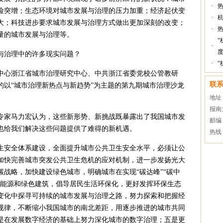
·
险突增；生态环境对城市发展与治理的压力加重；经济起伏变
·
大；科技进步要求城市发展与治理方式做出更加深刻的改变；
·
量的城市发展与治理等。
“
·
度
与治理中的许多现实问题？
·
“
中心浙江省城市治理研究中心、中共浙江省委党校公管教研
联
的以“城市治理新热点与新趋势”为主题的第九期城市治理沙龙
地址
报南
专家马力宏
认为，
这些新形势、新挑战既暴露出了我国城市发
邮编：
也给我们解决这些问题提供了难得的新机遇。
热线：
生安全体系建设，全面提升城市公共卫生安全水平，必须让公
加快完善城市突发公共卫生危机的应对机制，进一步发扬光大
战略，加快建设绿色城市，明确城市在实现“碳达峰”“碳中
色能源和绿色建筑，倡导居民生活环保化，更好发挥环保生态
变化中探寻可持续的城市发展与治理之路，努力探索和把握经
规律，不断缩小我国城市的南北差距，用逐步推进的城市共同
是在发展数字经济的基础上努力深化城市的数字治理；五是更