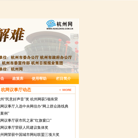
出击
政策库
使用帮助
栏目简介
杭网议事厅动态
州“民意好声音”奖 杭州网获5项殊荣
杭网议事厅入选中央网信办“网上群众路线典
案例”
网议事厅获市民之家“红旗窗口”
杭网议事厅荣获人民建议集体奖
杭州网荣获中国城市网站联盟三项大奖