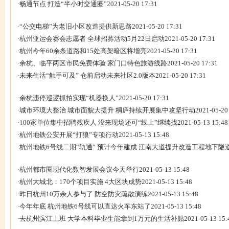
·
畅通节点 打造“半小时交通圈”
2021-05-20 17:31
·
“公交电梯”为老旧小区改造提供新思路
2021-05-20 17:31
·
杭州亚运会赛会志愿者 全球招募活动5月22日启动
2021-05-20 17:31
·
杭州今年60余条道路和15处高架暗区将增亮
2021-05-20 17:31
·
余杭、临平两区市民免费体验 家门口特色旅游线路
2021-05-20 17:31
·
未来生活“触手可及” 仓前启动未来社区2.0版本
2021-05-20 17:31
·
余杭违停巡逻抓拍实现“机器换人”
2021-05-20 17:31
·
城市环境大整治 城市面貌大提升 桐庐持续开展集中攻坚行动
2021-05-20
·
100家单位集中招聘残疾人 没来现场还可“线上”继续找
2021-05-13 15:48
·
杭州地铁公安开展“打狼”专项行动
2021-05-13 15:48
·
杭州地铁6号线二期“轨通” 预计今年建成 江南大道提升改造工程地下隧道
·
杭州都市圈现代化数智发展会议今天举行
2021-05-13 15:48
·
杭州大城北：170个项目实施 4大区块成势
2021-05-13 15:48
·
昨日杭州10万余人参与了 防空防灾疏散演练
2021-05-13 15:48
·
今年年底 杭州地铁6号线可以直达火车东站了
2021-05-13 15:48
·
去杭州滨江上班 大学本科毕业生能拿到1万元的生活补贴
2021-05-13 15: