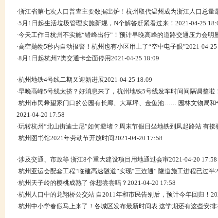
·
浙江省第七次人口普查主要数据出炉！杭州取代温州成为浙江人口总量
·
5月1日起生活垃圾管理实施新规，N个解答赶紧看过来！
2021-04-25 18:
·
今天工作日杭州不实施“错峰出行”！预计早晚高峰的道路交通压力会明
·
高空抛物5秒内自动报警！杭州也有小区用上了“空中电子眼”
2021-04-25
·
8月1日起杭州7类交通卡全面停用
2021-04-25 18:09
·
杭州地铁4号线二期又迎新进展
2021-04-25 18:09
·
早晚高峰5号线太挤？好消息来了，杭州地铁5号线发车时间间隔调整啦
·
杭州市民希望家门口的公园有长廊、大草坪、金鱼池…… 园林文物局和
2021-04-20 17:58
·
玩转杭州“北山街迪士尼”如何避堵？周末节假日坐地铁到凤起路站 有接
·
杭州图书馆2021年劳动节开放时间
2021-04-20 17:58
·
涉及交通、市政等 浙江8个重大建设项目用地通过会审
2021-04-20 17:58
·
杭州亚运会配套工程“临建高速隧道”实现“三连通” 隧道施工进程已过半
·
杭州天子岭的樱桃成熟了 你想尝尝吗？
2021-04-20 17:58
·
杭州人口中的龙翔桥公交站 自2011年和市民告别后，预计今年回归！
20
·
杭州中小学春假马上来了！各城区发布最新时间表 这学期还有这些安排