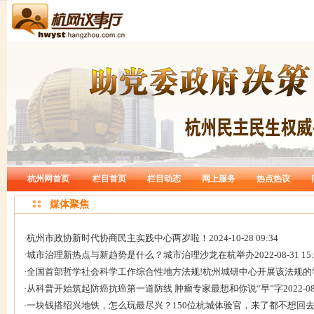
杭州网首页
栏目首页
栏目动态
网上服务
热点热议
媒体聚焦
·
杭州市政协新时代协商民主实践中心两岁啦！
2024-10-28 09:34
·
城市治理新热点与新趋势是什么？城市治理沙龙在杭举办
2022-08-31 15
·
全国首部哲学社会科学工作综合性地方法规!杭州城研中心开展该法规的
·
从科普开始筑起防癌抗癌第一道防线 肿瘤专家最想和你说“早”字
2022-08
·
一块钱搭绍兴地铁，怎么玩最尽兴？150位杭城体验官，来了都不想回