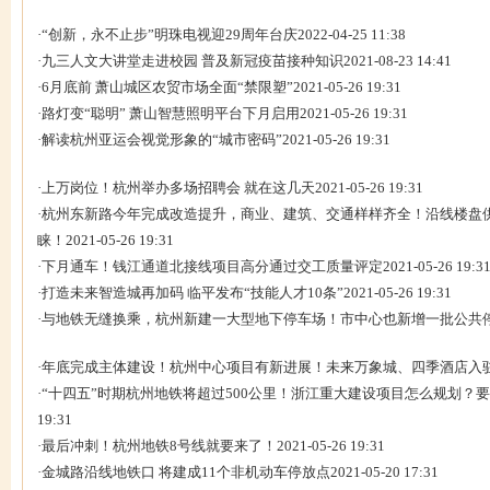
·
“创新，永不止步”明珠电视迎29周年台庆
2022-04-25 11:38
·
九三人文大讲堂走进校园 普及新冠疫苗接种知识
2021-08-23 14:41
·
6月底前 萧山城区农贸市场全面“禁限塑”
2021-05-26 19:31
·
路灯变“聪明” 萧山智慧照明平台下月启用
2021-05-26 19:31
·
解读杭州亚运会视觉形象的“城市密码”
2021-05-26 19:31
·
上万岗位！杭州举办多场招聘会 就在这几天
2021-05-26 19:31
·
杭州东新路今年完成改造提升，商业、建筑、交通样样齐全！沿线楼盘
睐！
2021-05-26 19:31
·
下月通车！钱江通道北接线项目高分通过交工质量评定
2021-05-26 19:3
·
打造未来智造城再加码 临平发布“技能人才10条”
2021-05-26 19:31
·
与地铁无缝换乘，杭州新建一大型地下停车场！市中心也新增一批公共
·
年底完成主体建设！杭州中心项目有新进展！未来万象城、四季酒店入
·
“十四五”时期杭州地铁将超过500公里！浙江重大建设项目怎么规划？要
19:31
·
最后冲刺！杭州地铁8号线就要来了！
2021-05-26 19:31
·
金城路沿线地铁口 将建成11个非机动车停放点
2021-05-20 17:31