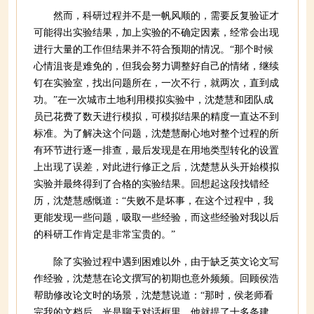
然而，科研过程并不是一帆风顺的，需要反复验证才
可能得出实验结果，加上实验的不确定因素，经常会出现
进行大量的工作但结果并不符合预期的情况。“那个时候
心情沮丧是难免的，但我会努力调整好自己的情绪，继续
钉在实验室，找出问题所在，一次不行，就两次，直到成
功。”在一次城市土地利用模拟实验中，沈楚慧和团队成
员已花费了数天进行模拟，可模拟结果的精度一直达不到
标准。为了解决这个问题，沈楚慧耐心地对整个过程的所
有环节进行逐一排查，最后发现是在用地类型转化的设置
上出现了误差，对此进行修正之后，沈楚慧从头开始模拟
实验并最终得到了合格的实验结果。回想起这段找错经
历，沈楚慧感慨道：“失败不是坏事，在这个过程中，我
更能发现一些问题，吸取一些经验，而这些经验对我以后
的科研工作肯定是非常宝贵的。”
除了实验过程中遇到困难以外，由于缺乏英文论文写
作经验，沈楚慧在论文撰写的初期也意外频频。回顾侯浩
帮助修改论文时的场景，沈楚慧说道：“那时，侯老师看
完我的文档后，光是聊天对话框里，他就提了十多条建