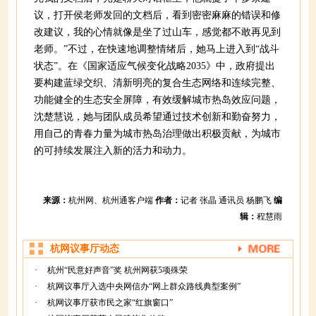
议，打开侯老师发回的文档后，看到密密麻麻的错误和修
改建议，我的心情就像是坐了过山车，感觉都不敢再见到
老师。”不过，在快速地调整情绪后，她马上进入到“战斗
状态”。在《国家适应气候变化战略2035》中，政府提出
要构建蓝绿交织、清新明亮的复合生态网络和连续完整、
功能健全的生态安全屏障，有效缓解城市热岛效应问题，
沈楚慧说，她与团队成员希望通过技术创新和勤奋努力，
用自己的青春力量为城市热岛治理做出积极贡献，为城市
的可持续发展注入新的活力和动力。
来源：
杭州网、杭州通客户端
作者：
记者 张晶 通讯员 杨鹏飞
编
辑：
程慧雨
杭网议事厅动态
·
杭州“民意好声音”奖 杭州网获5项殊荣
·
杭网议事厅入选中央网信办“网上群众路线典型案例”
·
杭网议事厅获市民之家“红旗窗口”