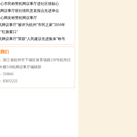
热心市民称赞杭网议事厅进社区很贴心
杭网议事厅获社情民意直报点先进单位
热心网友称赞杭网议事厅
杭网议事厅”被评为杭州“市民之家”2016年
“红旗窗口”
杭网议事厅”荣获“人民建议先进集体”称号
系我们
：浙江省杭州市下城区体育场路218号杭州日
大楼518杭网议事厅编辑部
310041
85052222