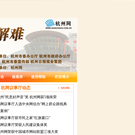
出击
政策库
使用帮助
栏目简介
杭网议事厅动态
州“民意好声音”奖 杭州网获5项殊荣
杭网议事厅入选中央网信办“网上群众路线典
案例”
网议事厅获市民之家“红旗窗口”
杭网议事厅荣获人民建议集体奖
杭州网荣获中国城市网站联盟三项大奖