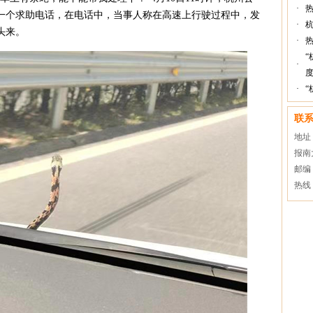
·
一个求助电话，在电话中，当事人称在高速上行驶过程中，发
·
头来。
·
“
·
度
·
“
联
地址
报南
邮编：
热线：