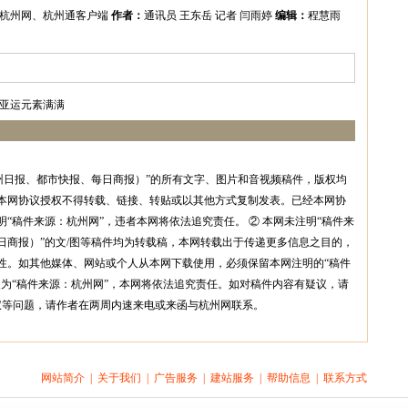
杭州网、杭州通客户端
作者：
通讯员 王东岳 记者 闫雨婷
编辑：
程慧雨
内亚运元素满满
州日报、都市快报、每日商报）”的所有文字、图片和音视频稿件，版权均
本网协议授权不得转载、链接、转贴或以其他方式复制发表。已经本网协
“稿件来源：杭州网”，违者本网将依法追究责任。 ② 本网未注明“稿件来
日商报）”的文/图等稿件均为转载稿，本网转载出于传递更多信息之目的，
性。如其他媒体、网站或个人从本网下载使用，必须保留本网注明的“稿件
改为“稿件来源：杭州网”，本网将依法追究责任。如对稿件内容有疑议，请
权等问题，请作者在两周内速来电或来函与杭州网联系。
网站简介
|
关于我们
|
广告服务
|
建站服务
|
帮助信息
|
联系方式