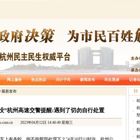
网上服务
热点热议
问计于民
新闻发布
民生恳谈
记者
>
最新发布
·
杭
没”杭州高速交警提醒:遇到了切勿自行处置
·
型
·
杭
u.com.cn
2023年04月12日 14:46:49 星期三
·
·
车上有条蛇，能不能帮我处理下？”4月10日11时许，杭州公