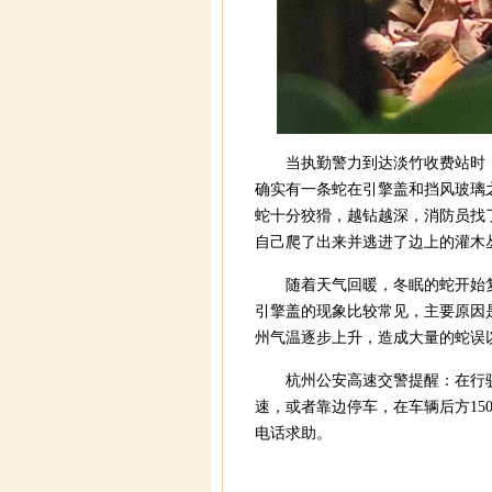
当执勤警力到达淡竹收费站时
确实有一条蛇在引擎盖和挡风玻璃
蛇十分狡猾，越钻越深，消防员找
自己爬了出来并逃进了边上的灌木
随着天气回暖，冬眠的蛇开始
引擎盖的现象比较常见，主要原因
州气温逐步上升，造成大量的蛇误
杭州公安高速交警提醒：在行
速，或者靠边停车，在车辆后方15
电话求助。