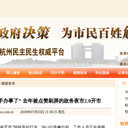
网上服务
热点热议
问计于民
新闻发布
民生恳谈
记者
>
最新发布
2
·
5
办事了” 去年被点赞刷屏的政务夜市2.0开市
·
型
ou.com.cn
2026年07月03日 21:30:25 周五
联
有艺市”陆续亮起灯光。98-105号摊位前，工作人员正在做最