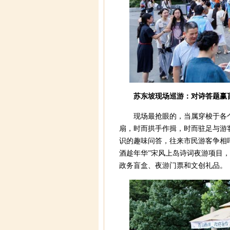
苏东坡现场巡游：对诗答题赢
现场最抢眼的，当属穿梭于各个
扇，时而拱手作揖，时而驻足与游
识的趣味问答，往来市民游客争相
酒趁年华”宋风上岛诗词夜游项目，
政务盲盒、夜游门票和文创礼品。