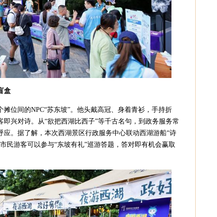
盲盒
摊位间的NPC“苏东坡”。他头戴高冠、身着青衫，手持折
客即兴对诗。从“欲把西湖比西子”等千古名句，到政务服务常
呼应。据了解，本次西湖景区行政服务中心联动西湖游船“诗
市民游客可以参与“东坡有礼”巡游答题，答对即有机会赢取