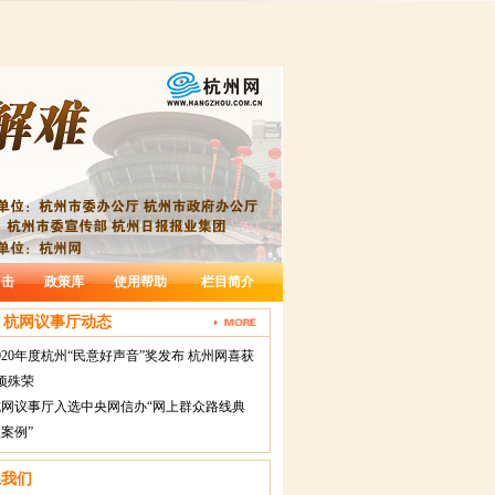
出击
政策库
使用帮助
栏目简介
杭网议事厅动态
020年度杭州“民意好声音”奖发布 杭州网喜获
项殊荣
杭网议事厅入选中央网信办“网上群众路线典
案例”
系我们