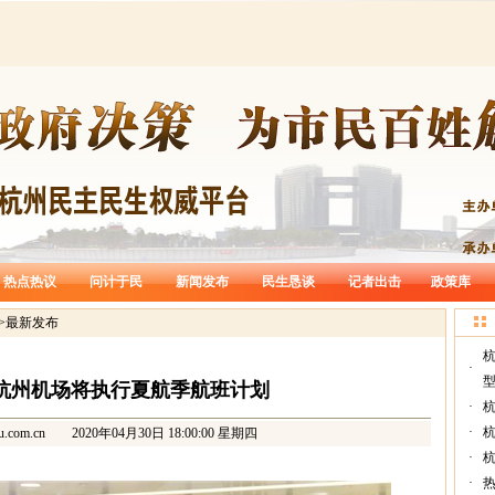
热点热议
问计于民
新闻发布
民生恳谈
记者出击
政策库
>
最新发布
·
型
 杭州机场将执行夏航季航班计划
·
杭
·
u.com.cn
2020年04月30日 18:00:00 星期四
·
·