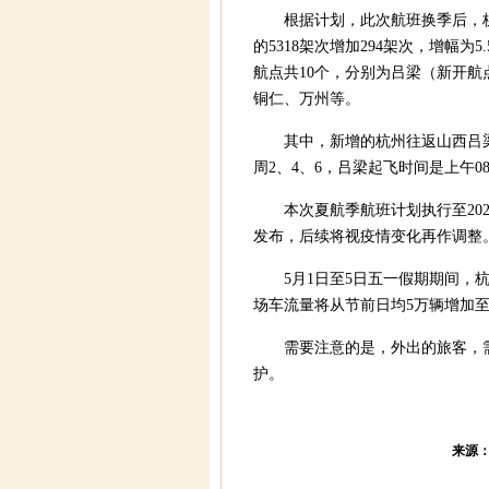
根据计划，此次航班换季后，杭
的5318架次增加294架次，增幅为
航点共10个，分别为吕梁（新开
铜仁、万州等。
其中，新增的杭州往返山西吕梁的
周2、4、6，吕梁起飞时间是上午0
本次夏航季航班计划执行至20
发布，后续将视疫情变化再作调整
5月1日至5日五一假期期间，
场车流量将从节前日均5万辆增加至
需要注意的是，外出的旅客，
护。
来源