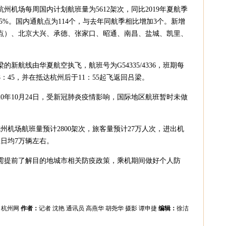
州机场每周国内计划航班量为5612架次，同比2019年夏航季
5.5%。国内通航点为114个，与去年同航季相比增加3个。新增
航点）、北京大兴、承德、张家口、昭通、南昌、盐城、凯里、
新航线由华夏航空执飞，航班号为G54335/4336，班期每
8：45，并在抵达杭州后于11：55起飞返回吕梁。
20年10月24日，受新冠肺炎疫情影响，国际地区航班暂时未做
。
杭州机场航班量预计2800架次，旅客量预计27万人次，进出机
日均7万辆左右。
需提前了解目的地城市相关防疫政策，乘机期间做好个人防
：
杭州网
作者：
记者 沈艳 通讯员 高燕华 胡尧华 摄影 谭申捷
编辑：
徐洁