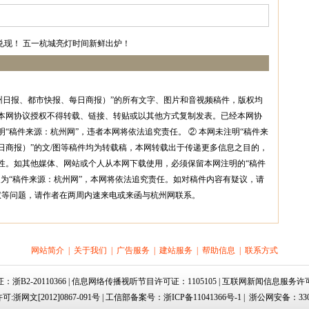
兑现！
五一杭城亮灯时间新鲜出炉！
州日报、都市快报、每日商报）”的所有文字、图片和音视频稿件，版权均
本网协议授权不得转载、链接、转贴或以其他方式复制发表。已经本网协
“稿件来源：杭州网”，违者本网将依法追究责任。 ② 本网未注明“稿件来
日商报）”的文/图等稿件均为转载稿，本网转载出于传递更多信息之目的，
性。如其他媒体、网站或个人从本网下载使用，必须保留本网注明的“稿件
改为“稿件来源：杭州网”，本网将依法追究责任。如对稿件内容有疑议，请
权等问题，请作者在两周内速来电或来函与杭州网联系。
网站简介
|
关于我们
|
广告服务
|
建站服务
|
帮助信息
|
联系方式
证：
浙B2-20110366
| 信息网络传播视听节目许可证：1105105 | 互联网新闻信息服务许可证
可:
浙网文[2012]0867-091号
|
工信部备案号：浙ICP备11041366号-1
|
浙公网安备：3301