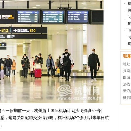
·
·
“
·
度
·
“
“
·
度
联
地址
报南
邮编：
热线：
新浪
微信I
是五一假期前一天，杭州萧山国际机场计划执飞航班609架
据悉，这是受新冠肺炎疫情影响，杭州机场2个多月以来单日航
上。