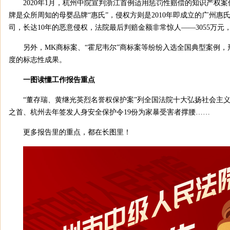
2020年1月，杭州中院宣判浙江首例适用惩罚性赔偿的知识产权
牌是众所周知的母婴品牌“惠氏”，侵权方则是2010年即成立的广州惠
司，长达10年的恶意侵权，法院最后判赔金额非常惊人——3055万元
另外，MK商标案、“霍尼韦尔”商标案等纷纷入选全国典型案例
度的标志性成果。
一图读懂工作报告重点
“董存瑞、黄继光英烈名誉权保护案”列全国法院十大弘扬社会主
之首、杭州去年签发人身安全保护令19份为家暴受害者撑腰……
更多报告里的重点，都在长图里！