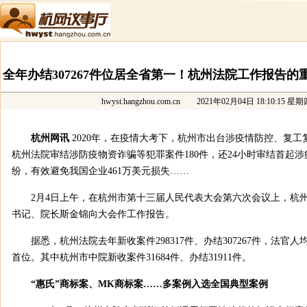
全年办结307267件位居全省第一！杭州法院工作报告
hwyst.hangzhou.com.cn
2021年02月04日 18:10:15 星期
杭州网讯
2020年，在疫情大考下，杭州市出台涉疫情防控、复工
杭州法院审结涉防疫物资诈骗等犯罪案件180件，还24小时审结首起
纷，有效避免我国企业461万美元损失……
2月4日上午，在杭州市第十三届人民代表大会第六次会议上，杭
书记、院长斯金锦向大会作工作报告。
据悉，杭州法院去年新收案件298317件、办结307267件，法官人
首位。其中杭州市中院新收案件31684件、办结31911件。
“惠氏”商标案、MK商标案……多案例入选全国典型案例