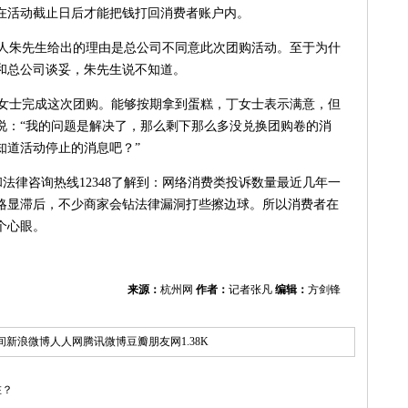
在活动截止日后才能把钱打回消费者账户内。
朱先生给出的理由是总公司不同意此次团购活动。至于为什
和总公司谈妥，朱先生说不知道。
士完成这次团购。能够按期拿到蛋糕，丁女士表示满意，但
说：“我的问题是解决了，那么剩下那么多没兑换团购卷的消
知道活动停止的消息吧？”
和法律咨询热线12348了解到：网络消费类投诉数量最近几年一
略显滞后，不少商家会钻法律漏洞打些擦边球。所以消费者在
个心眼。
来源：
杭州网
作者：
记者张凡
编辑：
方剑锋
间
新浪微博
人人网
腾讯微博
豆瓣
朋友网
1.38K
在？