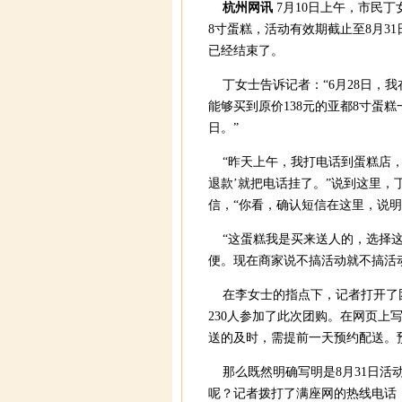
杭州网讯
7月10日上午，市民
8寸蛋糕，活动有效期截止至8月3
已经结束了。
丁女士告诉记者：“6月28日，我
能够买到原价138元的亚都8寸蛋
日。”
“昨天上午，我打电话到蛋糕店，
退款’就把电话挂了。”说到这里
信，“你看，确认短信在这里，说明
“这蛋糕我是买来送人的，选择这
便。现在商家说不搞活动就不搞活
在李女士的指点下，记者打开了团
230人参加了此次团购。在网页上写
送的及时，需提前一天预约配送。
那么既然明确写明是8月31日活
呢？记者拨打了满座网的热线电话，