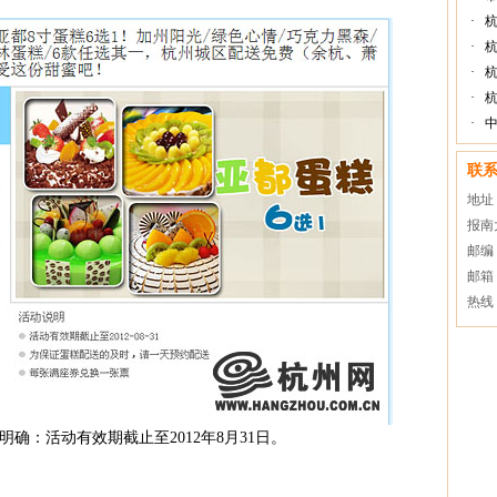
·
杭
·
杭
·
杭
·
·
联
地址
报南
邮编：
邮箱：
热线：
确：活动有效期截止至2012年8月31日。