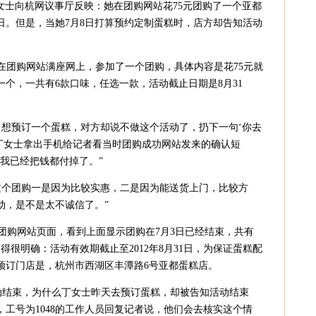
丁女士向杭网议事厅反映：她在团购网站花75元团购了一个亚都
1日。但是，当她7月8日打算预约定制蛋糕时，店方却告知活动
在团购网站满座网上，参加了一个团购，具体内容是花75元就
糕一个，一共有6款口味，任选一款，活动截止日期是8月31
想预订一个蛋糕，对方却说不做这个活动了，扔下一句‘你去
，丁女士拿出手机给记者看当时团购成功网站发来的确认短
我已经把钱都付掉了。”
个团购一是因为比较实惠，二是因为能送货上门，比较方
动，是不是太不诚信了。”
购网站页面，看到上面显示团购在7月3日已经结束，共有
得很明确：活动有效期截止至2012年8月31日，为保证蛋糕配
预订门店是，杭州市西湖区丰潭路6号亚都蛋糕店。
动结束，为什么丁女士昨天去预订蛋糕，却被告知活动结束
工号为1048的工作人员回复记者说，他们会去核实这个情