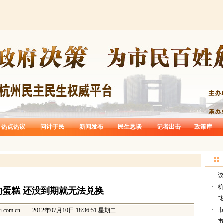
热点热议
问计于民
新闻发布
民生恳谈
记者出击
政策库
·
议
·
的蛋糕 还没到期就无法兑换
·
“
·
u.com.cn
2012年07月10日 18:36:51 星期二
·