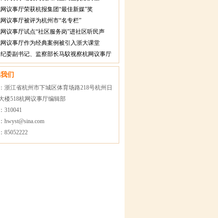
网议事厅荣获杭报集团“最佳新媒”奖
网议事厅被评为杭州市“名专栏”
网议事厅试点“社区服务岗”进社区听民声
杭网议事厅作为经典案例被引入浙大课堂
中纪委副书记、监察部长马馼视察杭网议事厅
系我们
：浙江省杭州市下城区体育场路218号杭州日
大楼518杭网议事厅编辑部
310041
hwyst@sina.com
85052222