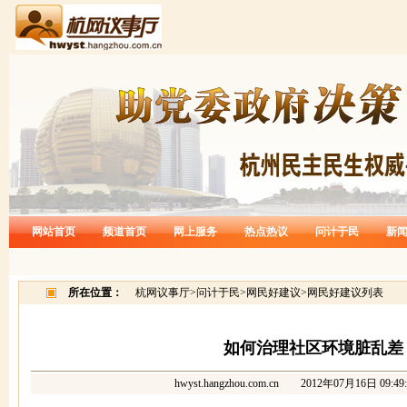
网站首页
频道首页
网上服务
热点热议
问计于民
新
所在位置：
杭网议事厅
>
问计于民
>
网民好建议
>
网民好建议列表
如何治理社区环境脏乱差
hwyst.hangzhou.com.cn
2012年07月16日 09:49