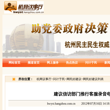
网站首页
频道首页
网上服务
热点热议
问计于民
新
所在位置：
杭网议事厅
>
问计于民
>
网民好建议
>
网民好建议列表
建议信访部门推行客服录音
hwyst.hangzhou.com.cn
2012年07月16日 14:18